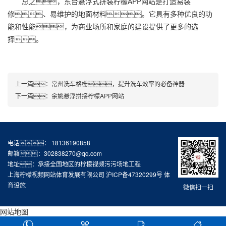
总之，东台悬浮式拼装柠檬APP网站是打造易装
修、易维护的地面材料。它具有多种优良的功
能和性能，为商业场所和家庭的建设提供了更多的选
择。
上一篇：
常州洗车格栅，提升洗车效率的必备神器
下一篇：
余姚悬浮拼接柠檬APP网站
电话： 18136190858
邮箱：302838270@qq.com
地址：承接全国地区的柠檬视频污污场地工程
上海柠檬视频网站体育发展有限公司
沪ICP备47320299号
体
育设施
微信扫一扫
网站地图