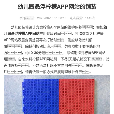
幼儿园悬浮柠檬APP网站的铺装
时间：2025-08-10 11:50:18
点击：1145次
幼儿园装修设计方案柠檬APP网站的维护保养：假如
幼
儿园悬浮柠檬APP网站
应用过段时间，打腊数次之后柠檬
APP网站表层变黄想要再次打腊时，则应以除蜡剂解
决。除蜡剂按占比应用，匀称喷撒于要除蜡的地
方，约10-30分鐘，除蜡剂渗到柠檬APP网站
后，自来水将柠檬APP网站刷一下尽(无蜡机状况下)，蜡
需清理掉，不然再次打腊不容易明亮。将蜡除整洁
后，请再依照一般方式开展清理维护保养。